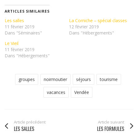
Twitter(ouvre
Facebook(ouvre
dans
dans
une
une
ARTICLES SIMILAIRES
nouvelle
nouvelle
fenêtre)
fenêtre)
Les salles
La Corniche – spécial classes
11 février 2019
12 février 2019
Dans "Séminaires"
Dans "Hébergements"
Le Vieil
11 février 2019
Dans "Hébergements"
groupes
noirmoutier
séjours
tourisme
vacances
Vendée
Article précédent
Article suivant
LES SALLES
LES FORMULES