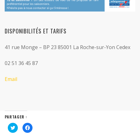
DISPONIBILITÉS ET TARIFS
41 rue Monge – BP 23 85001 La Roche-sur-Yon Cedex
02 51 36 45 87
Email
PARTAGER :
Cliquez
Cliquez
pour
pour
partager
partager
sur
sur