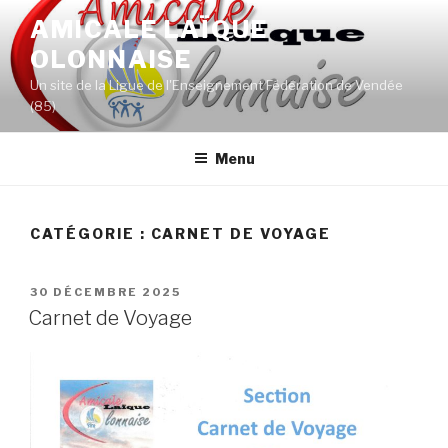
Aller
AMICALE LAÏQUE
au
OLONNAISE
contenu
principal
Un site de la Ligue de l'Enseignement Fédération de Vendée
(85)
Menu
CATÉGORIE :
CARNET DE VOYAGE
PUBLIÉ
30 DÉCEMBRE 2025
LE
Carnet de Voyage