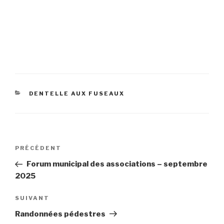
CATÉGORIES
DENTELLE AUX FUSEAUX
Navigation
Article
PRÉCÉDENT
de
précédent
Forum municipal des associations – septembre
l’article
2025
Article
SUIVANT
suivant
Randonnées pédestres