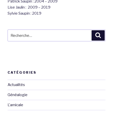
Patrick Saupin : 2004 – 2009
Lise Jaulin : 2009 – 2019
Sylvie Saupin : 2019
Recherche
Reche
pour
:
CATÉGORIES
Actualités
Généalogie
L'amicale