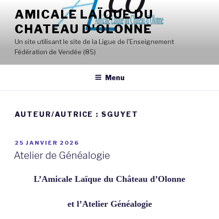
Aller
AMICALE LAÏQUE DU
au
CHATEAU D'OLONNE
contenu
principal
Un site utilisant le site de la Ligue de l'Enseignement
Fédération de Vendée (85)
Menu
AUTEUR/AUTRICE :
SGUYET
PUBLIÉ
25 JANVIER 2026
LE
Atelier de Généalogie
L’Amicale Laïque du Château d’Olonne
et l’Atelier Généalogie