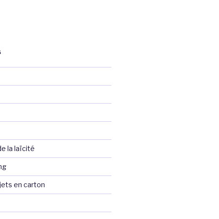
S
 la laïcité
ng
jets en carton