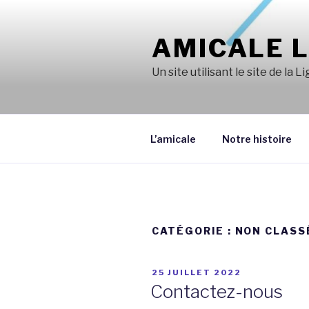
Aller
au
AMICALE L
contenu
principal
Un site utilisant le site de l
L’amicale
Notre histoire
CATÉGORIE :
NON CLASS
PUBLIÉ
25 JUILLET 2022
LE
Contactez-nous