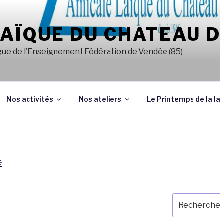
AÏQUE DU CHATEAU 
a Ligue de l'Enseignement Fédération de Vendée (85)
Nos activités
Nos ateliers
Le Printemps de la la
É
Recherche
pour
: