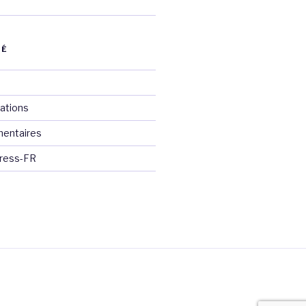
VÉ
cations
mentaires
Press-FR