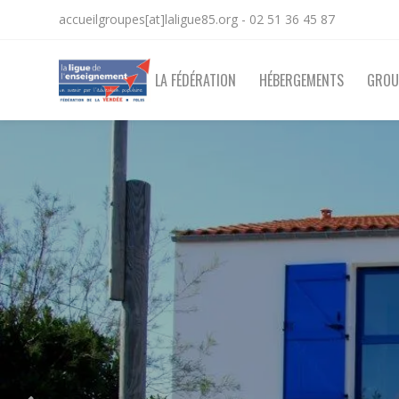
accueilgroupes[at]laligue85.org - 02 51 36 45 87
LA FÉDÉRATION
HÉBERGEMENTS
GROU