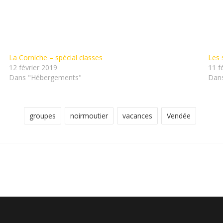
La Corniche – spécial classes
Les 
12 février 2019
11 f
Dans "Hébergements"
Dans
groupes
noirmoutier
vacances
Vendée