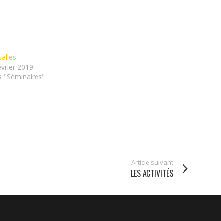
salles
évrier 2019
 "Séminaires"
Article suivant
LES ACTIVITÉS