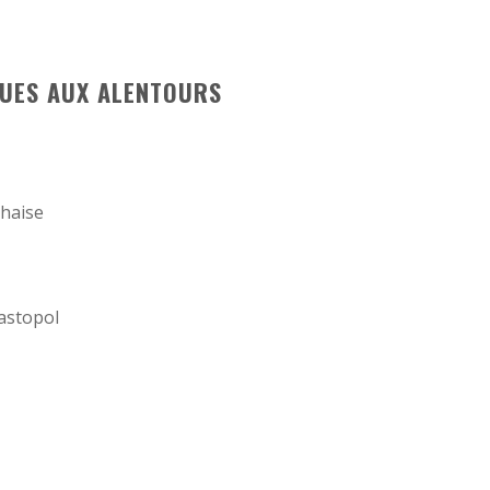
QUES AUX ALENTOURS
Chaise
astopol