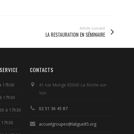
Article suivant
LA RESTAURATION EN SÉMINAIRE
SERVICE
CONTACTS
 à 17h30
41 rue Monge 85000 La Roche-sur-
Yon
 à 17h30
02 51 36 45 87
h30 à 17h30
à 17h30
accueilgroupes@laligue85.org