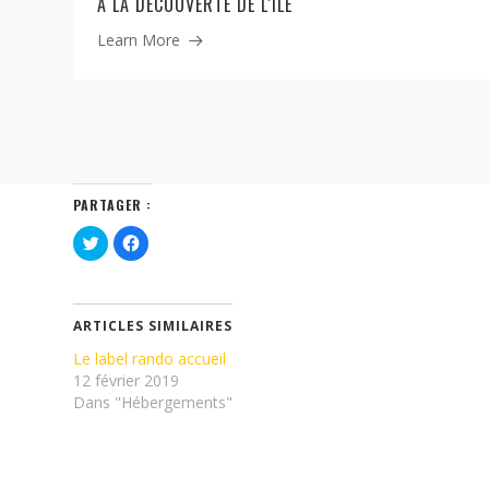
A LA DECOUVERTE DE L'ILE
Learn More
PARTAGER :
Cliquez
Cliquez
pour
pour
partager
partager
sur
sur
Twitter(ouvre
Facebook(ouvre
dans
dans
une
une
ARTICLES SIMILAIRES
nouvelle
nouvelle
fenêtre)
fenêtre)
Le label rando accueil
12 février 2019
Dans "Hébergements"