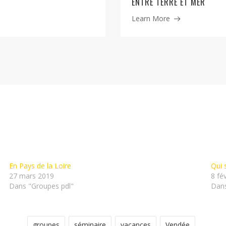
ENTRE TERRE ET MER
Learn More
En Pays de la Loire
Qui
27 mars 2019
8 fé
Dans "Groupes pdl"
Dan
groupes
séminaire
vacances
Vendée