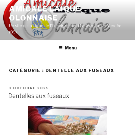
Aller
AMICALE LAÏQUE
au
OLONNAISE
contenu
principal
Un site de la Ligue de l'Enseignement Fédération de Vendée
(85)
Menu
CATÉGORIE :
DENTELLE AUX FUSEAUX
PUBLIÉ
1 OCTOBRE 2025
LE
Dentelles aux fuseaux