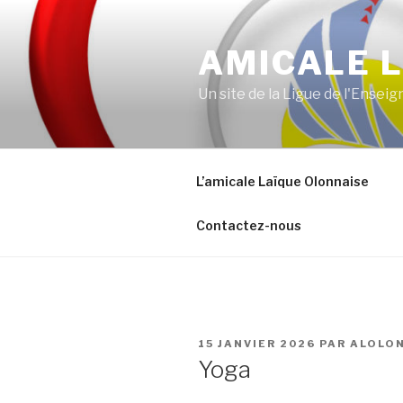
Aller
au
AMICALE 
contenu
principal
Un site de la Ligue de l'Ense
L’amicale Laïque Olonnaise
Contactez-nous
PUBLIÉ
15 JANVIER 2026
PAR
ALOLO
LE
Yoga