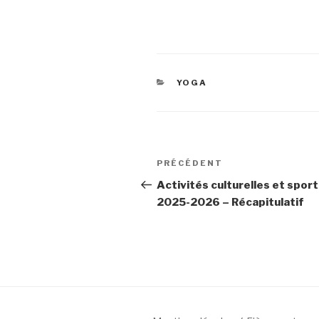
CATÉGORIES
YOGA
Navigation
Article
PRÉCÉDENT
de
précédent
Activités culturelles et sport
2025-2026 – Récapitulatif
l’article