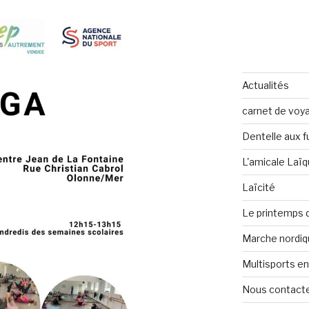
Actualités
carnet de voy
Dentelle aux 
L'amicale Laï
Laïcité
Le printemps de
Marche nordiq
Multisports en
Nous contact