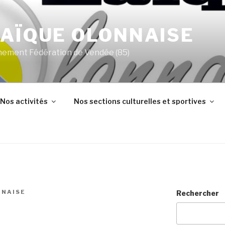
LAÏQUE OLONNAISE
ignement Fédération de Vendée (85)
Nos activités
Nos sections culturelles et sportives
NNAISE
Rechercher