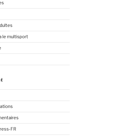
es
dultes
a le multisport
e
VÉ
cations
mentaires
Press-FR