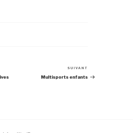
SUIVANT
Article
suivant
ives
Multisports enfants