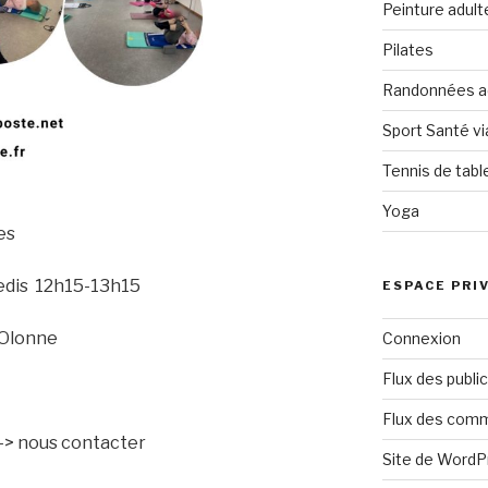
Peinture adult
Pilates
Randonnées a
Sport Santé vi
Tennis de tabl
Yoga
es
edis 12h15-13h15
ESPACE PRI
 Olonne
Connexion
Flux des publi
Flux des com
-> nous contacter
Site de Word