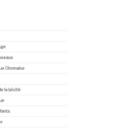
age
fuseaux
que Olonnaise
 la laïcité
ue
fants
er