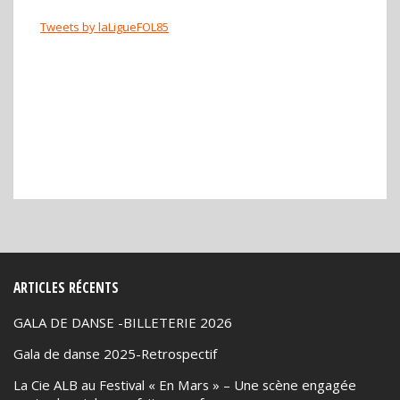
Tweets by laLigueFOL85
ladang78
ladang78
ladang78
ladang78
ladang78
ladang78
ladang78
ladang78
11wbet
bola90
fav777
kedai169
rr999
spin harta
betwin88
star777
agenasia88
pc777
Jayaslot
Rejekibet
humasoto
Bro138
Bos88
Bro138
ARTICLES RÉCENTS
GALA DE DANSE -BILLETERIE 2026
Gala de danse 2025-Retrospectif
La Cie ALB au Festival « En Mars » – Une scène engagée