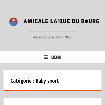
Aller
au
contenu
principal
Active avec vous depuis 1949 !
MENU
Catégorie :
Baby sport