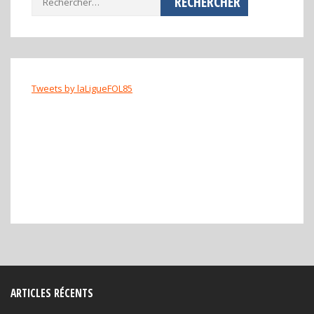
Tweets by laLigueFOL85
ladang78
ladang78
ladang78
ladang78
ladang78
ladang78
ladang78
ladang78
11wbet
bola90
fav777
kedai169
rr999
spin harta
betwin88
star777
agenasia88
pc777
Jayaslot
Rejekibet
humasoto
Bro138
Bos88
Bro138
ARTICLES RÉCENTS