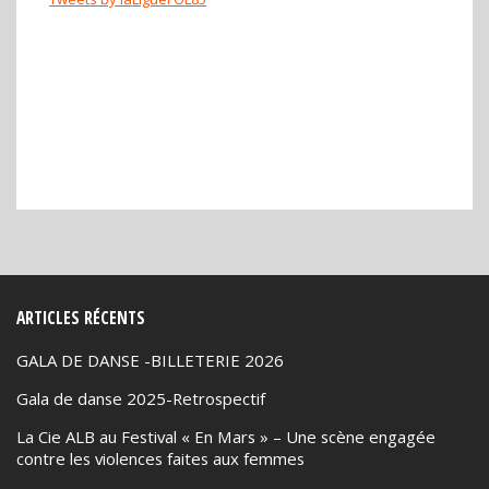
ladang78
ladang78
ladang78
ladang78
ladang78
11wbet
bola90
fav777
kedai169
rr999
spin harta
betwin88
star777
agenasia88
pc777
Jayaslot
Rejekibet
humasoto
Bro138
Bos88
Bro138
ARTICLES RÉCENTS
GALA DE DANSE -BILLETERIE 2026
Gala de danse 2025-Retrospectif
La Cie ALB au Festival « En Mars » – Une scène engagée
contre les violences faites aux femmes