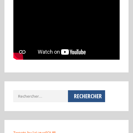
Rechercher :
Tweets by laLigueFOL85
ladang78
ladang78
ladang78