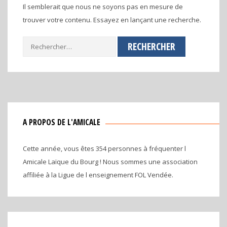
Il semblerait que nous ne soyons pas en mesure de
trouver votre contenu. Essayez en lançant une recherche.
Rechercher :
A PROPOS DE L'AMICALE
Cette année, vous êtes 354 personnes à fréquenter l
Amicale Laïque du Bourg ! Nous sommes une association
affiliée à la Ligue de l enseignement FOL Vendée.