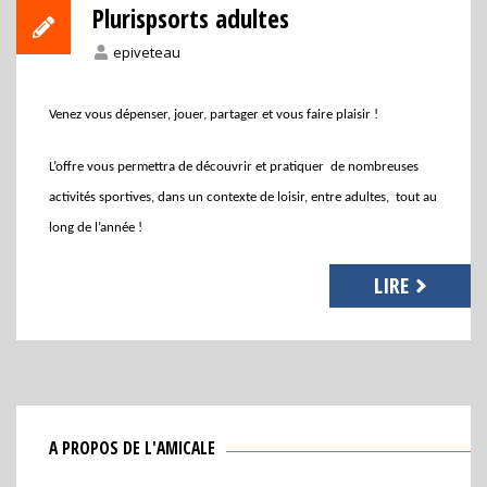
Plurispsorts adultes
epiveteau
Venez vous dépenser, jouer, partager et vous faire plaisir !
L’offre vous permettra de découvrir et pratiquer de nombreuses
activités sportives, dans un contexte de loisir, entre adultes, tout au
long de l’année !
LIRE
A PROPOS DE L'AMICALE