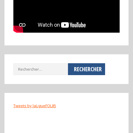
Rechercher :
Tweets by laLigueFOL85
ladang78
ladang78
ladang78
ladang78
ladang78
ladang78
ladang78
ladang78
11wbet
bola90
fav777
kedai169
rr999
spin harta
betwin88
star777
agenasia88
pc777
Jayaslot
Rejekibet
humasoto