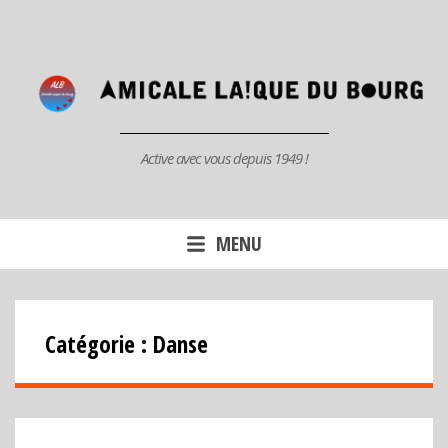
Aller
au
contenu
principal
Active avec vous depuis 1949 !
MENU
Catégorie :
Danse