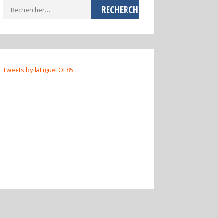
Rechercher :
Tweets by laLigueFOL85
ladang78
ladang78
ladang78
ladang78
ladang78
ladang78
ladang78
ladang78
11wbet
bola90
fav777
kedai169
rr999
spin harta
betwin88
star777
agenasia88
pc777
Jayaslot
Rejekibet
humasoto
Bro138
Bos88
Bro138