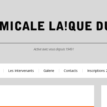
Active avec vous depuis 1949 !
Les Intervenants
Galerie
Contacts
Inscriptions