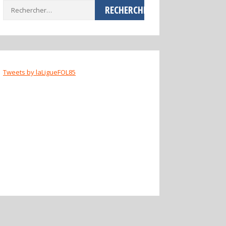
Rechercher :
Tweets by laLigueFOL85
ladang78
ladang78
ladang78
ladang78
ladang78
ladang78
ladang78
ladang78
11wbet
bola90
fav777
kedai169
rr999
spin harta
betwin88
star777
agenasia88
pc777
Jayaslot
Rejekibet
humasoto
Bro138
Bos88
Bro138