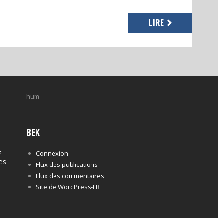
LIRE
hum
BEK
e
Connexion
es
Flux des publications
Flux des commentaires
Site de WordPress-FR