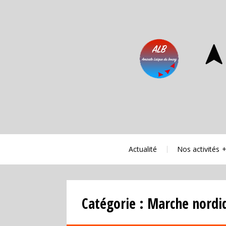
Aller
au
contenu
principal
Actualité
Nos activités
Catégorie :
Marche nordi