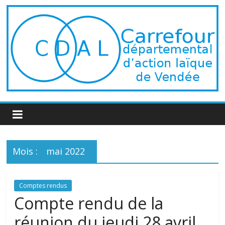
Passer
au
contenu
Carrefour
Départemental
d'Action
Mois :
mai 2022
Laïque
Comptes rendus
Compte rendu de la
de
réunion du jeudi 28 avril