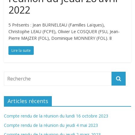
Vendée
2022
Un
5 Présents : Jean BURNELEAU (Familles Laïques),
site
Christophe LEAU (FCPE), Olivier Le COSQUER (FSU, Jean-
hebergé
Pierre MAJZER (FOL), Dominique MONNERY (FOL). 8
par
Lire la suite
la
Ligue
de
l'Enseignement
Fédération
de
Vendée
Articles récents
(85)
Compte rendu de la réunion du lundi 16 octobre 2023
Compte rendu de la réunion du jeudi 4 mai 2023
Compte rendu de la réunion du jeudi 2 mars 2023