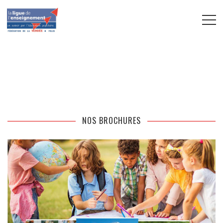
Je suis un bloc de texte, cliquez sur le bouton
\ »éditer\ » pour me modifier. Lorem ipsum dolor sit
amet, consectetur adipiscing elit. Ut elit tellus, luctus
nec ullamcorper mattis, pulvinar dapibus leo.
NOS BROCHURES