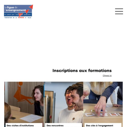
Je suis un bloc de texte, cliquez sur le bouton
\ »éditer\ » pour me modifier. Lorem ipsum dolor sit
amet, consectetur adipiscing elit. Ut elit tellus, luctus
nec ullamcorper mattis, pulvinar dapibus leo.