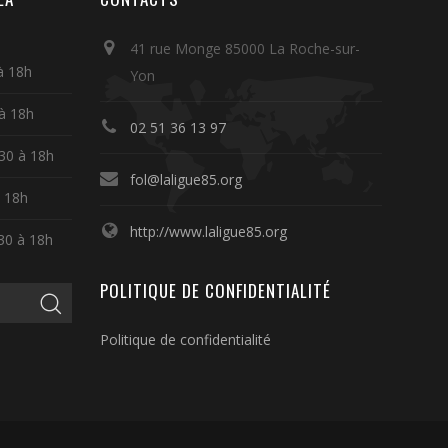
41 rue Monge 85000 La Roche-sur-
à 18h
Yon
 à 18h
02 51 36 13 97
30 à 18h
fol@laligue85.org
à 18h
http://www.laligue85.org
30 à 18h
POLITIQUE DE CONFIDENTIALITÉ
Politique de confidentialité