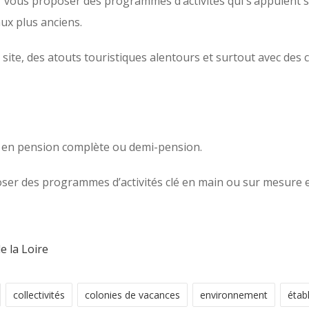
vous proposer des programmes d’activités qui s’appuient sur
aux plus anciens.
site, des atouts touristiques alentours et surtout avec des
pes en pension complète ou demi-pension.
r des programmes d’activités clé en main ou sur mesure en
e la Loire
collectivités
colonies de vacances
environnement
étab