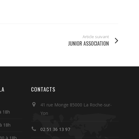
Article suivant
JUNIOR ASSOCIATION
LA
CONTACTS
41 rue Monge 85000 La Roche-sur-
à 18h
Yon
 à 18h
02 51 36 13 97
30 à 18h