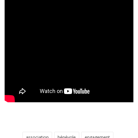
association
bénévole
engagement