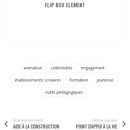
FLIP BOX ELEMENT
dolor sit amet, consectetur adipiscing elit. Ut elit
tellus, luctus nec ullamcorper mattis, pulvinar
dapibus leo.
animation
collectivités
engagement
établissements scolaires
formation
jeunesse
outils pédagogiques
Article précédent
Article suivant
AIDE À LA CONSTRUCTION
POINT D'APPUI À LA VIE