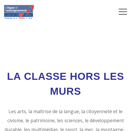
Je suis un bloc de texte, cliquez sur le bouton
\ »éditer\ » pour me modifier. Lorem ipsum dolor sit
amet, consectetur adipiscing elit. Ut elit tellus, luctus
nec ullamcorper mattis, pulvinar dapibus leo.
LA CLASSE HORS LES
MURS
Les arts, la maîtrise de la langue, la citoyenneté et le
civisme, le patrimoine, les sciences, le développement
durable, les multimédias, le sport, la mer, la montagne…