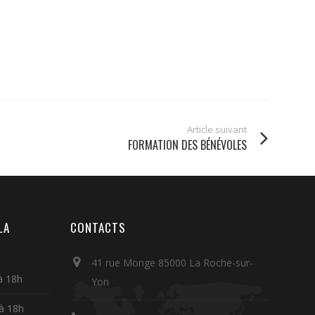
Article suivant
FORMATION DES BÉNÉVOLES
LA
CONTACTS
41 rue Monge 85000 La Roche-sur-
à 18h
Yon
 à 18h