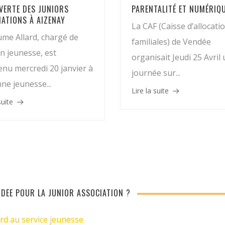
VERTE DES JUNIORS
PARENTALITÉ ET NUMÉRIQ
IATIONS À AIZENAY
La CAF (Caisse d’allocati
ume Allard, chargé de
familiales) de Vendée
n jeunesse, est
organisait Jeudi 25 Avril
enu mercredi 20 janvier à
journée sur...
nne jeunesse...
Lire la suite
suite
NDÉE POUR LA JUNIOR ASSOCIATION ?
rd au service jeunesse