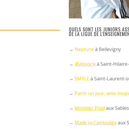
QUELS SONT LES JUNIORS AS
DE LA LIGUE DE L'ENSEIGNEME
→
Neptune
à Bellevigny
→
45Assoc’e
à Saint-Hilaire
→
SMYLE
à Saint-Laurent-s
→
Partir un jour, amis touj
→
Monster Prod
aux Sables
→
Made In Cambodge
aux S