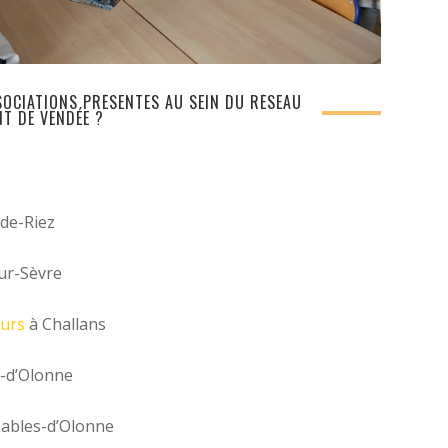
SOCIATIONS PRÉSENTES AU SEIN DU RÉSEAU
NT DE VENDÉE ?
-de-Riez
ur-Sèvre
ours
à Challans
-d’Olonne
ables-d’Olonne