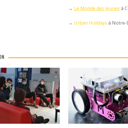
→
Le Monde des Jeunes
à C
→
Urban Holidays
à Notre-
ON