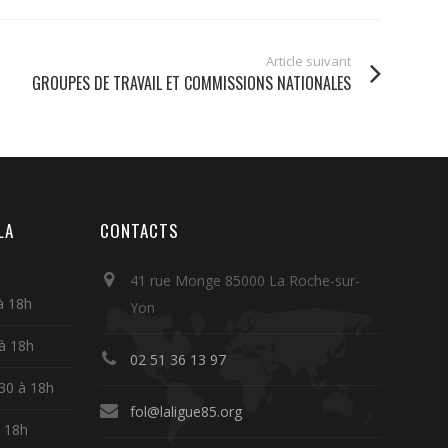
Article suivant
GROUPES DE TRAVAIL ET COMMISSIONS NATIONALES
LA
CONTACTS
41 rue Monge 85000 La Roche-sur-
à 18h
Yon
 à 18h
02 51 36 13 97
30 à 18h
fol@laligue85.org
à 18h