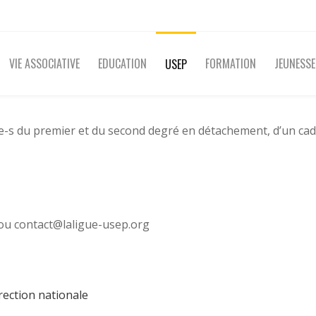
VIE ASSOCIATIVE
EDUCATION
FORMATION
JEUNESSE
USEP
-s du premier et du second degré en détachement, d’un cadre
5 ou contact@laligue-usep.org
rection nationale