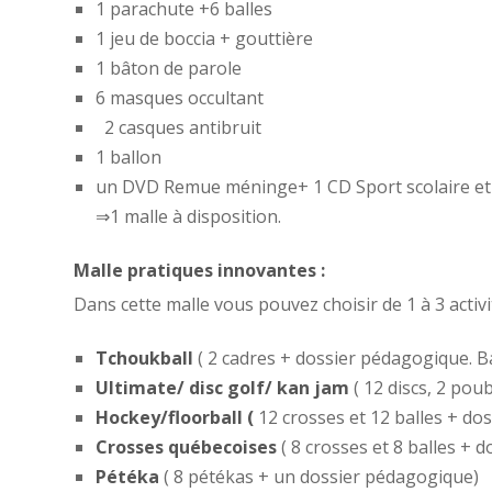
1 parachute +6 balles
1 jeu de boccia + gouttière
1 bâton de parole
6 masques occultant
2 casques antibruit
1 ballon
un DVD Remue méninge+ 1 CD Sport scolaire et h
⇒1 malle à disposition.
Malle pratiques innovantes :
Dans cette malle vous pouvez choisir de 1 à 3 activi
Tchoukball
( 2 cadres + dossier pédagogique. B
Ultimate/ disc golf/ kan jam
( 12 discs, 2 pou
Hockey/floorball (
12 crosses et 12 balles + do
Crosses québecoises
( 8 crosses et 8 balles + 
Pétéka
( 8 pétékas + un dossier pédagogique)