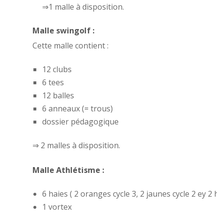
⇒1 malle à disposition.
Malle swingolf :
Cette malle contient :
12 clubs
6 tees
12 balles
6 anneaux (= trous)
dossier pédagogique
⇒ 2 malles à disposition.
Malle Athlétisme :
6 haies ( 2 oranges cycle 3, 2 jaunes cycle 2 ey 2 
1 vortex