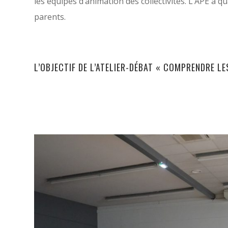
les équipes d’animation des collectivités. L’APE a q
parents.
L’OBJECTIF DE L’ATELIER-DÉBAT « COMPRENDRE L