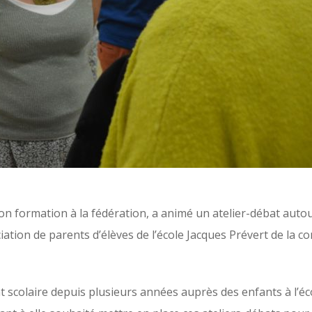
sion formation à la fédération, a animé un atelier-débat aut
iation de parents d’élèves de l’école Jacques Prévert de la 
nt scolaire depuis plusieurs années auprès des enfants à l’