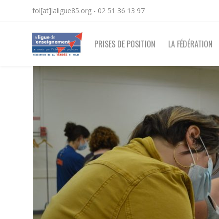
fol[at]laligue85.org - 02 51 36 13 97
PRISES DE POSITION
LA FÉDÉRATION