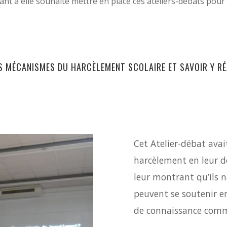
uant à elle souhaité mettre en place ces ateliers-débats pour
ES MÉCANISMES DU HARCÈLEMENT SCOLAIRE ET SAVOIR Y RÉ
Cet Atelier-débat avai
harcèlement en leur 
leur montrant qu’ils ne
peuvent se soutenir en
de connaissance comm