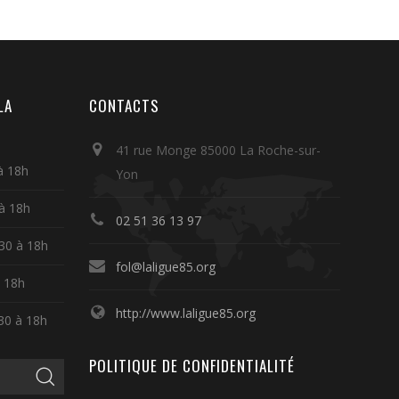
LA
CONTACTS
41 rue Monge 85000 La Roche-sur-
à 18h
Yon
 à 18h
02 51 36 13 97
30 à 18h
fol@laligue85.org
à 18h
http://www.laligue85.org
30 à 18h
POLITIQUE DE CONFIDENTIALITÉ