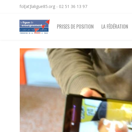
fol[at]laligue85.org - 02 51 36 13 97
PRISES DE POSITION
LA FÉDÉRATION