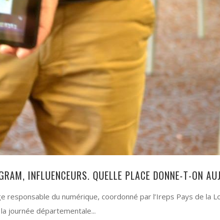
GRAM, INFLUENCEURS. QUELLE PLACE DONNE-T-ON AUJ
 responsable du numérique, coordonné par l’Ireps Pays de la Loir
 la journée départementale...