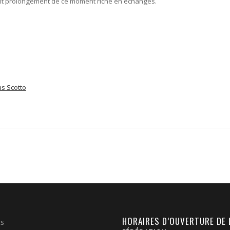
etit prolongement de ce moment riche en échanges.
s Scotto
HORAIRES D’OUVERTURE DE 
ts