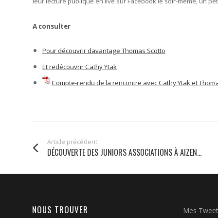
leur lecture publique en live sur Facebook le soir-même, un p
A consulter
Pour découvrir davantage Thomas Scotto
Et redécouvrir Cathy Ytak
Compte-rendu de la rencontre avec Cathy Ytak et Thoma
Article précédent
DÉCOUVERTE DES JUNIORS ASSOCIATIONS À AIZEN...
NOUS TROUVER
Mes Twee