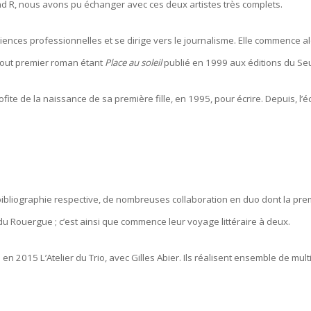
and R, nous avons pu échanger avec ces deux artistes très complets.
ences professionnelles et se dirige vers le journalisme. Elle commence alo
n tout premier roman étant
Place au soleil
publié en 1999 aux éditions du Seu
fite de la naissance de sa première fille, en 1995, pour écrire. Depuis, l’é
bliographie respective, de nombreuses collaboration en duo dont la prem
u Rouergue ; c’est ainsi que commence leur voyage littéraire à deux.
en 2015 L’Atelier du Trio, avec Gilles Abier. Ils réalisent ensemble de mul