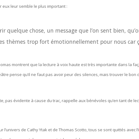
 eux leur semble le plus important :
ffrir quelque chose, un message que l’on sent bien, q
r des thèmes trop fort émotionnellement pour nous car
homas montrent que la lecture à voix haute est très importante dans la faç
héâtre pense qu’il ne faut pas avoir peur des silences, mais trouver le bo
ute, pas évidente à cause du trac, rappelle aux bénévoles qu’en tant de le
l’univers de Cathy Ytak et de Thomas Scotto, tous se sont quittés avec l’i