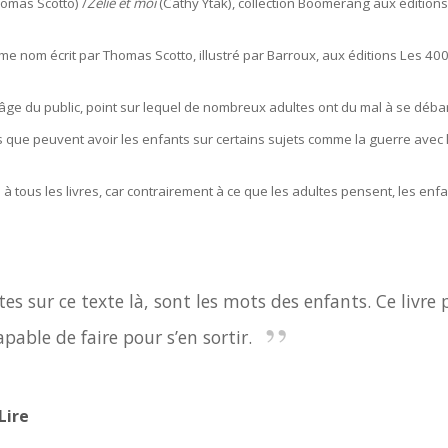
omas Scotto) /
Zélie et moi
(Cathy Ytak), collection Boomerang aux édition
me nom écrit par Thomas Scotto, illustré par Barroux, aux éditions Les 40
’âge du public, point sur lequel de nombreux adultes ont du mal à se débar
s que peuvent avoir les enfants sur certains sujets comme la guerre avec
ge à tous les livres, car contrairement à ce que les adultes pensent, les 
tes sur ce texte là, sont les mots des enfants. Ce livre 
apable de faire pour s’en sortir.
Lire