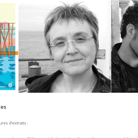
les
res d’extraits :