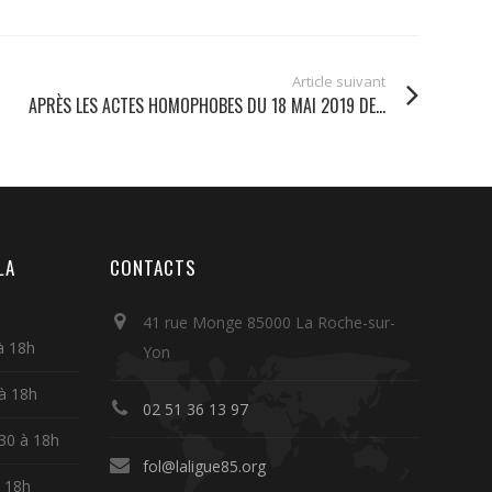
Article suivant
APRÈS LES ACTES HOMOPHOBES DU 18 MAI 2019 DE...
LA
CONTACTS
41 rue Monge 85000 La Roche-sur-
à 18h
Yon
 à 18h
02 51 36 13 97
30 à 18h
fol@laligue85.org
à 18h