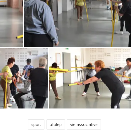
sport
ufolep
vie associative